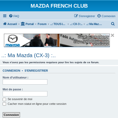
MAZDA FRENCH CLUB
FAQ
S’enregistrer
Connexion
R
Accueil
Portail
Forum
..: TOUS les Véhicules MAZDA :..
..: CX-3 :..
..: Ma Mazda (CX-3) :..
e
c
h
e
..: Ma Mazda (CX-3) :..
r
c
Vous n’avez pas les permissions requises pour lire les sujets de ce forum.
h
CONNEXION
•
S’ENREGISTRER
e
Nom d’utilisateur :
r
Mot de passe :
Se souvenir de moi
Cacher mon statut en ligne pour cette session