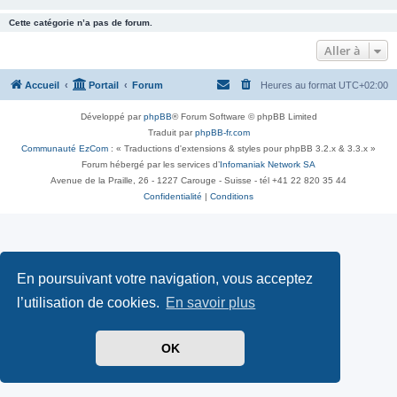
Cette catégorie n’a pas de forum.
Aller à
Accueil
Portail
Forum
Heures au format
UTC+02:00
Développé par
phpBB
® Forum Software © phpBB Limited
Traduit par
phpBB-fr.com
Communauté EzCom
: « Traductions d'extensions & styles pour phpBB 3.2.x & 3.3.x »
Forum hébergé par les services d’
Infomaniak Network SA
Avenue de la Praille, 26 - 1227 Carouge - Suisse - tél +41 22 820 35 44
Confidentialité
|
Conditions
En poursuivant votre navigation, vous acceptez
l’utilisation de cookies.
En savoir plus
OK