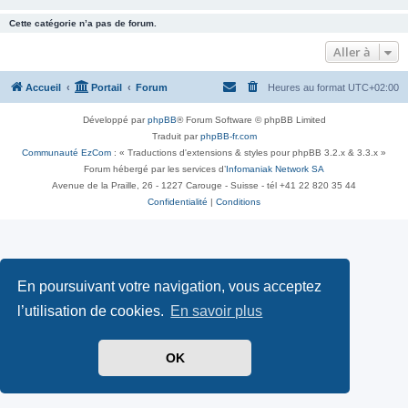
Cette catégorie n’a pas de forum.
Aller à
Accueil
Portail
Forum
Heures au format
UTC+02:00
Développé par
phpBB
® Forum Software © phpBB Limited
Traduit par
phpBB-fr.com
Communauté EzCom
: « Traductions d'extensions & styles pour phpBB 3.2.x & 3.3.x »
Forum hébergé par les services d’
Infomaniak Network SA
Avenue de la Praille, 26 - 1227 Carouge - Suisse - tél +41 22 820 35 44
Confidentialité
|
Conditions
En poursuivant votre navigation, vous acceptez
l’utilisation de cookies.
En savoir plus
OK