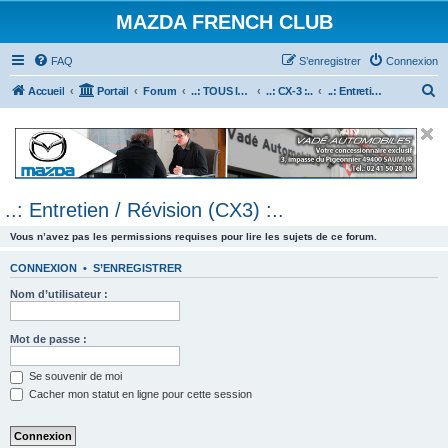
MAZDA FRENCH CLUB
FAQ
S’enregistrer
Connexion
R
Accueil
Portail
Forum
..: TOUS les Véhicules MAZDA :..
..: CX-3 :..
..: Entretien / Révision (CX3) :..
e
c
h
e
..: Entretien / Révision (CX3) :..
r
c
Vous n’avez pas les permissions requises pour lire les sujets de ce forum.
h
CONNEXION
•
S’ENREGISTRER
e
Nom d’utilisateur :
r
Mot de passe :
Se souvenir de moi
Cacher mon statut en ligne pour cette session