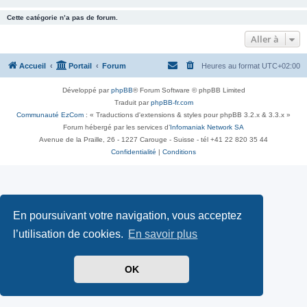
Cette catégorie n’a pas de forum.
Aller à
Accueil
Portail
Forum
Heures au format
UTC+02:00
Développé par
phpBB
® Forum Software © phpBB Limited
Traduit par
phpBB-fr.com
Communauté EzCom
: « Traductions d'extensions & styles pour phpBB 3.2.x & 3.3.x »
Forum hébergé par les services d’
Infomaniak Network SA
Avenue de la Praille, 26 - 1227 Carouge - Suisse - tél +41 22 820 35 44
Confidentialité
|
Conditions
En poursuivant votre navigation, vous acceptez
l’utilisation de cookies.
En savoir plus
OK