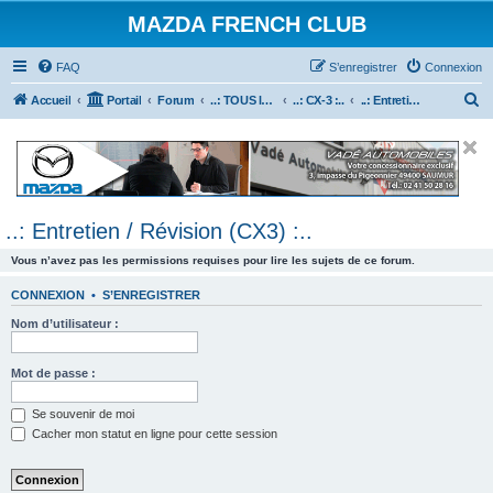
MAZDA FRENCH CLUB
FAQ
S’enregistrer
Connexion
R
Accueil
Portail
Forum
..: TOUS les Véhicules MAZDA :..
..: CX-3 :..
..: Entretien / Révision (CX3) :..
e
c
h
e
..: Entretien / Révision (CX3) :..
r
c
Vous n’avez pas les permissions requises pour lire les sujets de ce forum.
h
CONNEXION
•
S’ENREGISTRER
e
Nom d’utilisateur :
r
Mot de passe :
Se souvenir de moi
Cacher mon statut en ligne pour cette session