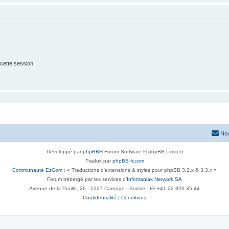
cette session
Nou
Développé par
phpBB
® Forum Software © phpBB Limited
Traduit par
phpBB-fr.com
Communauté EzCom
: « Traductions d'extensions & styles pour phpBB 3.2.x & 3.3.x »
Forum hébergé par les services d’
Infomaniak Network SA
Avenue de la Praille, 26 - 1227 Carouge - Suisse - tél +41 22 820 35 44
Confidentialité
|
Conditions