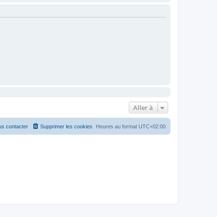
Aller à
s contacter
Supprimer les cookies
Heures au format
UTC+02:00