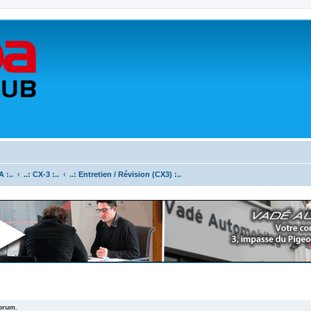
 :..
..: CX-3 :..
..: Entretien / Révision (CX3) :..
forum.