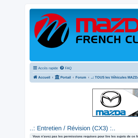
Accès rapide
FAQ
Accueil
Portail
Forum
..: TOUS les Véhicules MAZDA
..: Entretien / Révision (CX3) :..
Vous n’avez pas les permissions requises pour lire les sujets de ce 