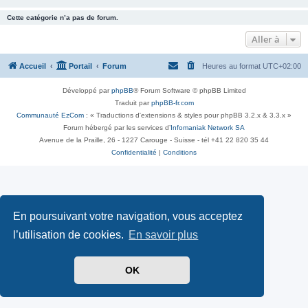
Cette catégorie n’a pas de forum.
Aller à
Accueil
Portail
Forum
Heures au format
UTC+02:00
Développé par
phpBB
® Forum Software © phpBB Limited
Traduit par
phpBB-fr.com
Communauté EzCom
: « Traductions d'extensions & styles pour phpBB 3.2.x & 3.3.x »
Forum hébergé par les services d’
Infomaniak Network SA
Avenue de la Praille, 26 - 1227 Carouge - Suisse - tél +41 22 820 35 44
Confidentialité
|
Conditions
En poursuivant votre navigation, vous acceptez
l’utilisation de cookies.
En savoir plus
OK