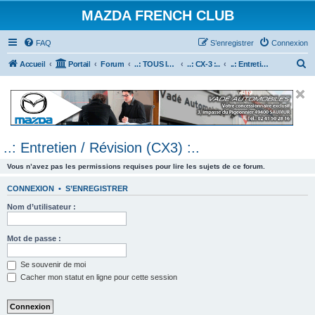
MAZDA FRENCH CLUB
FAQ
S’enregistrer
Connexion
R
Accueil
Portail
Forum
..: TOUS les Véhicules MAZDA :..
..: CX-3 :..
..: Entretien / Révision (CX3) :..
e
c
h
e
..: Entretien / Révision (CX3) :..
r
c
Vous n’avez pas les permissions requises pour lire les sujets de ce forum.
h
CONNEXION
•
S’ENREGISTRER
e
Nom d’utilisateur :
r
Mot de passe :
Se souvenir de moi
Cacher mon statut en ligne pour cette session