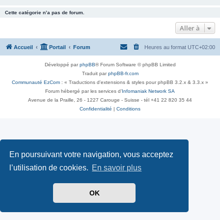
Cette catégorie n’a pas de forum.
Aller à
Accueil
Portail
Forum
Heures au format
UTC+02:00
Développé par
phpBB
® Forum Software © phpBB Limited
Traduit par
phpBB-fr.com
Communauté EzCom
: « Traductions d'extensions & styles pour phpBB 3.2.x & 3.3.x »
Forum hébergé par les services d’
Infomaniak Network SA
Avenue de la Praille, 26 - 1227 Carouge - Suisse - tél +41 22 820 35 44
Confidentialité
|
Conditions
En poursuivant votre navigation, vous acceptez
l’utilisation de cookies.
En savoir plus
OK