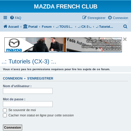
MAZDA FRENCH CLUB
FAQ
S’enregistrer
Connexion
R
Accueil
Portail
Forum
..: TOUS les Véhicules MAZDA :..
..: CX-3 :..
..: Tutoriels (CX-3) :..
e
c
h
e
..: Tutoriels (CX-3) :..
r
c
Vous n’avez pas les permissions requises pour lire les sujets de ce forum.
h
CONNEXION
•
S’ENREGISTRER
e
Nom d’utilisateur :
r
Mot de passe :
Se souvenir de moi
Cacher mon statut en ligne pour cette session