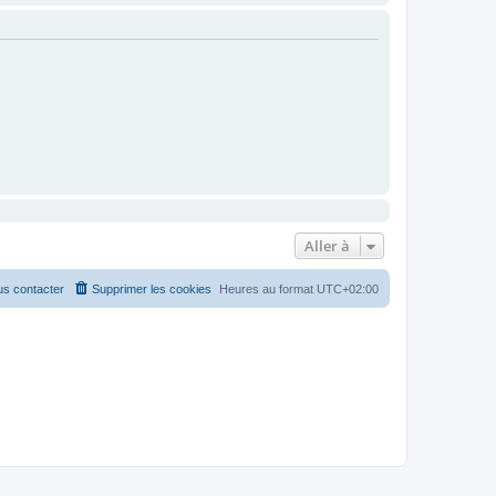
Aller à
s contacter
Supprimer les cookies
Heures au format
UTC+02:00