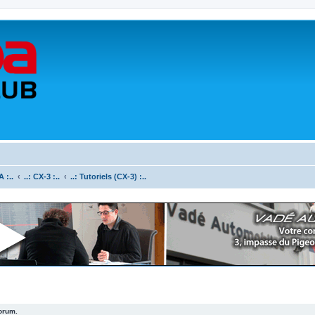
 :..
..: CX-3 :..
..: Tutoriels (CX-3) :..
forum.