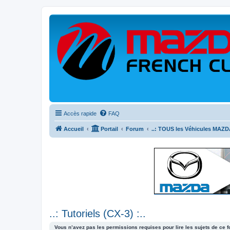
Accès rapide
FAQ
Accueil
Portail
Forum
..: TOUS les Véhicules MAZDA
..: Tutoriels (CX-3) :..
Vous n’avez pas les permissions requises pour lire les sujets de ce 