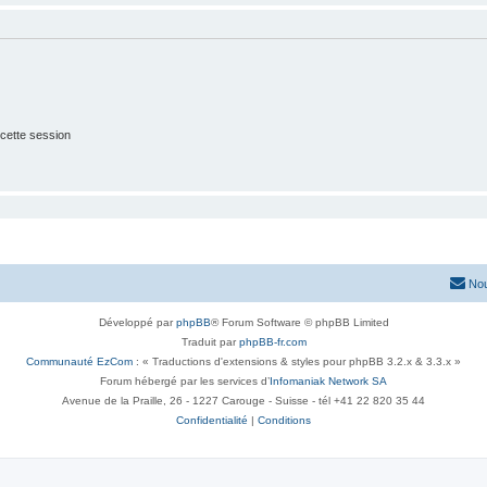
cette session
Nou
Développé par
phpBB
® Forum Software © phpBB Limited
Traduit par
phpBB-fr.com
Communauté EzCom
: « Traductions d'extensions & styles pour phpBB 3.2.x & 3.3.x »
Forum hébergé par les services d’
Infomaniak Network SA
Avenue de la Praille, 26 - 1227 Carouge - Suisse - tél +41 22 820 35 44
Confidentialité
|
Conditions