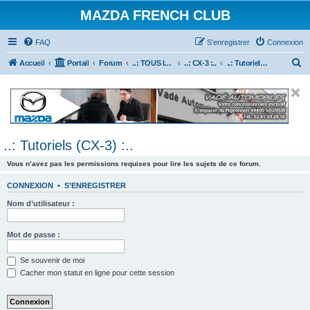
MAZDA FRENCH CLUB
FAQ
S’enregistrer
Connexion
R
Accueil
Portail
Forum
..: TOUS les Véhicules MAZDA :..
..: CX-3 :..
..: Tutoriels (CX-3) :..
e
c
h
e
..: Tutoriels (CX-3) :..
r
c
Vous n’avez pas les permissions requises pour lire les sujets de ce forum.
h
CONNEXION
•
S’ENREGISTRER
e
Nom d’utilisateur :
r
Mot de passe :
Se souvenir de moi
Cacher mon statut en ligne pour cette session