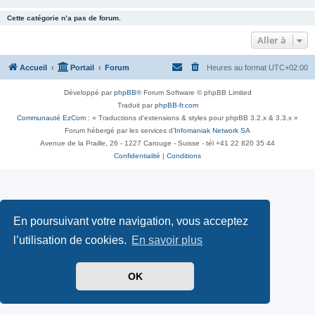
Cette catégorie n’a pas de forum.
Aller à
Accueil
Portail
Forum
Heures au format
UTC+02:00
Développé par
phpBB
® Forum Software © phpBB Limited
Traduit par
phpBB-fr.com
Communauté EzCom
: « Traductions d'extensions & styles pour phpBB 3.2.x & 3.3.x »
Forum hébergé par les services d’
Infomaniak Network SA
Avenue de la Praille, 26 - 1227 Carouge - Suisse - tél +41 22 820 35 44
Confidentialité
|
Conditions
En poursuivant votre navigation, vous acceptez
l’utilisation de cookies.
En savoir plus
OK