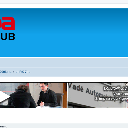
003) :..
..: RX-7 :..
forum.