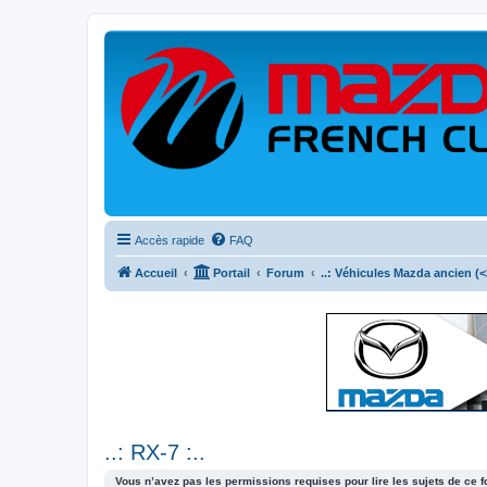
Accès rapide
FAQ
Accueil
Portail
Forum
..: Véhicules Mazda ancien (<2
..: RX-7 :..
Vous n’avez pas les permissions requises pour lire les sujets de ce 