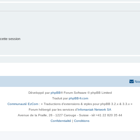
cette session
Nou
Développé par
phpBB
® Forum Software © phpBB Limited
Traduit par
phpBB-fr.com
Communauté EzCom
: « Traductions d'extensions & styles pour phpBB 3.2.x & 3.3.x »
Forum hébergé par les services d’
Infomaniak Network SA
Avenue de la Praille, 26 - 1227 Carouge - Suisse - tél +41 22 820 35 44
Confidentialité
|
Conditions