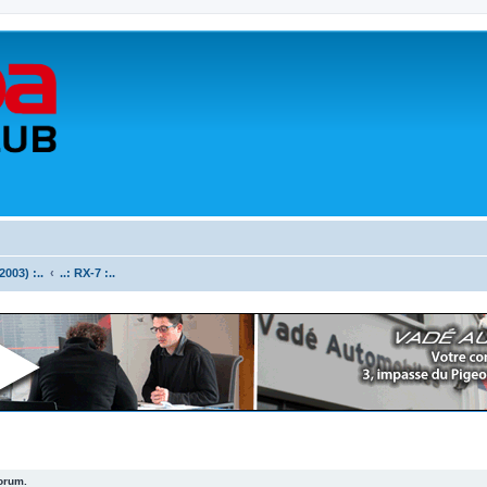
003) :..
..: RX-7 :..
forum.