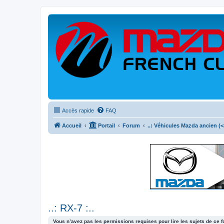
Accès rapide
FAQ
Accueil
Portail
Forum
..: Véhicules Mazda ancien (<2
..: RX-7 :..
Vous n’avez pas les permissions requises pour lire les sujets de ce 