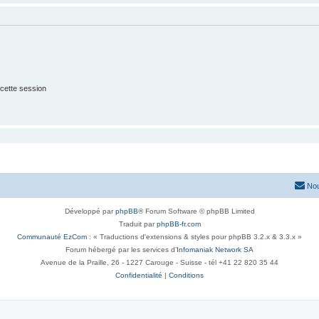
cette session
Nou
Développé par
phpBB
® Forum Software © phpBB Limited
Traduit par
phpBB-fr.com
Communauté EzCom
: « Traductions d'extensions & styles pour phpBB 3.2.x & 3.3.x »
Forum hébergé par les services d’
Infomaniak Network SA
Avenue de la Praille, 26 - 1227 Carouge - Suisse - tél +41 22 820 35 44
Confidentialité
|
Conditions