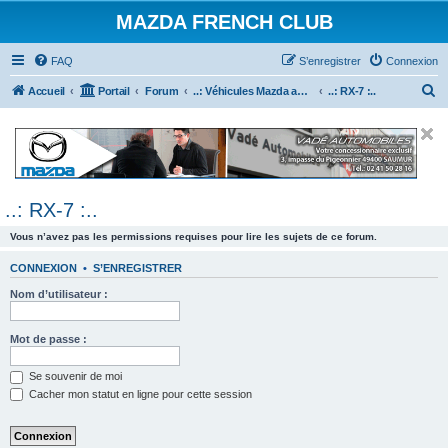
MAZDA FRENCH CLUB
FAQ
S’enregistrer
Connexion
R
Accueil
Portail
Forum
..: Véhicules Mazda ancien (<2003) :..
..: RX-7 :..
e
c
h
e
..: RX-7 :..
r
c
Vous n’avez pas les permissions requises pour lire les sujets de ce forum.
h
CONNEXION
•
S’ENREGISTRER
e
Nom d’utilisateur :
r
Mot de passe :
Se souvenir de moi
Cacher mon statut en ligne pour cette session