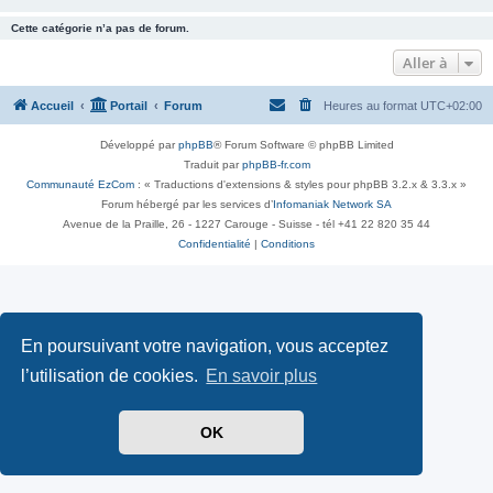
Cette catégorie n’a pas de forum.
Aller à
Accueil
Portail
Forum
Heures au format
UTC+02:00
Développé par
phpBB
® Forum Software © phpBB Limited
Traduit par
phpBB-fr.com
Communauté EzCom
: « Traductions d'extensions & styles pour phpBB 3.2.x & 3.3.x »
Forum hébergé par les services d’
Infomaniak Network SA
Avenue de la Praille, 26 - 1227 Carouge - Suisse - tél +41 22 820 35 44
Confidentialité
|
Conditions
En poursuivant votre navigation, vous acceptez
l’utilisation de cookies.
En savoir plus
OK