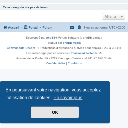
Cette catégorie n’a pas de forum.
Aller à
Accueil
Portail
Forum
Heures au format
UTC+02:00
Développé par
phpBB
® Forum Software © phpBB Limited
Traduit par
phpBB-fr.com
Communauté EzCom
: « Traductions d'extensions & styles pour phpBB 3.2.x & 3.3.x »
Forum hébergé par les services d’
Infomaniak Network SA
Avenue de la Praille, 26 - 1227 Carouge - Suisse - tél +41 22 820 35 44
Confidentialité
|
Conditions
En poursuivant votre navigation, vous acceptez
l’utilisation de cookies.
En savoir plus
OK