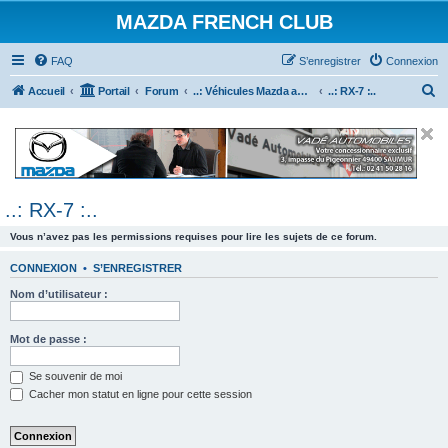
MAZDA FRENCH CLUB
FAQ
S’enregistrer
Connexion
R
Accueil
Portail
Forum
..: Véhicules Mazda ancien (<2003) :..
..: RX-7 :..
e
c
h
e
..: RX-7 :..
r
c
Vous n’avez pas les permissions requises pour lire les sujets de ce forum.
h
CONNEXION
•
S’ENREGISTRER
e
Nom d’utilisateur :
r
Mot de passe :
Se souvenir de moi
Cacher mon statut en ligne pour cette session