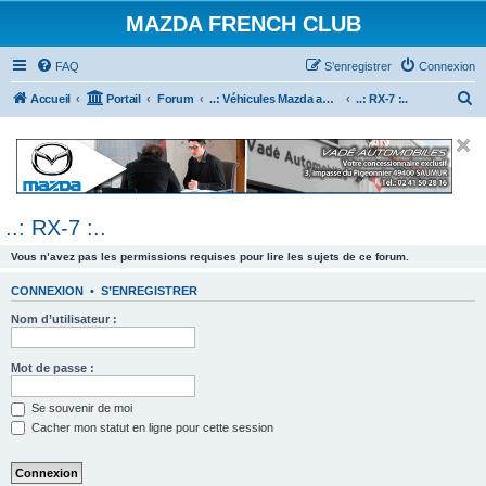
MAZDA FRENCH CLUB
FAQ
S’enregistrer
Connexion
R
Accueil
Portail
Forum
..: Véhicules Mazda ancien (<2003) :..
..: RX-7 :..
e
c
h
e
..: RX-7 :..
r
c
Vous n’avez pas les permissions requises pour lire les sujets de ce forum.
h
CONNEXION
•
S’ENREGISTRER
e
Nom d’utilisateur :
r
Mot de passe :
Se souvenir de moi
Cacher mon statut en ligne pour cette session