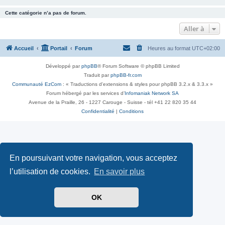
Cette catégorie n’a pas de forum.
Aller à
Accueil
Portail
Forum
Heures au format
UTC+02:00
Développé par
phpBB
® Forum Software © phpBB Limited
Traduit par
phpBB-fr.com
Communauté EzCom
: « Traductions d'extensions & styles pour phpBB 3.2.x & 3.3.x »
Forum hébergé par les services d’
Infomaniak Network SA
Avenue de la Praille, 26 - 1227 Carouge - Suisse - tél +41 22 820 35 44
Confidentialité
|
Conditions
En poursuivant votre navigation, vous acceptez
l’utilisation de cookies.
En savoir plus
OK