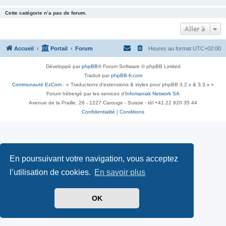
Cette catégorie n’a pas de forum.
Aller à
Accueil
Portail
Forum
Heures au format
UTC+02:00
Développé par
phpBB
® Forum Software © phpBB Limited
Traduit par
phpBB-fr.com
Communauté EzCom
: « Traductions d'extensions & styles pour phpBB 3.2.x & 3.3.x »
Forum hébergé par les services d’
Infomaniak Network SA
Avenue de la Praille, 26 - 1227 Carouge - Suisse - tél +41 22 820 35 44
Confidentialité
|
Conditions
En poursuivant votre navigation, vous acceptez
l’utilisation de cookies.
En savoir plus
OK