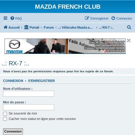
MAZDA FRENCH CLUB
FAQ
S’enregistrer
Connexion
R
Accueil
Portail
Forum
..: Véhicules Mazda ancien (<2003) :..
..: RX-7 :..
e
c
h
e
..: RX-7 :..
r
c
Vous n’avez pas les permissions requises pour lire les sujets de ce forum.
h
CONNEXION
•
S’ENREGISTRER
e
Nom d’utilisateur :
r
Mot de passe :
Se souvenir de moi
Cacher mon statut en ligne pour cette session