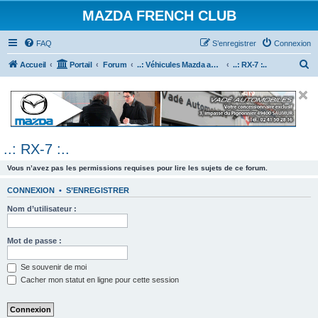
MAZDA FRENCH CLUB
FAQ
S’enregistrer
Connexion
R
Accueil
Portail
Forum
..: Véhicules Mazda ancien (<2003) :..
..: RX-7 :..
e
c
h
e
..: RX-7 :..
r
c
Vous n’avez pas les permissions requises pour lire les sujets de ce forum.
h
CONNEXION
•
S’ENREGISTRER
e
Nom d’utilisateur :
r
Mot de passe :
Se souvenir de moi
Cacher mon statut en ligne pour cette session