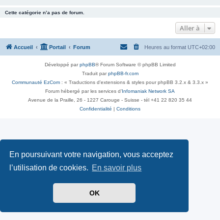
Cette catégorie n’a pas de forum.
Aller à
Accueil
Portail
Forum
Heures au format
UTC+02:00
Développé par
phpBB
® Forum Software © phpBB Limited
Traduit par
phpBB-fr.com
Communauté EzCom
: « Traductions d'extensions & styles pour phpBB 3.2.x & 3.3.x »
Forum hébergé par les services d’
Infomaniak Network SA
Avenue de la Praille, 26 - 1227 Carouge - Suisse - tél +41 22 820 35 44
Confidentialité
|
Conditions
En poursuivant votre navigation, vous acceptez
l’utilisation de cookies.
En savoir plus
OK