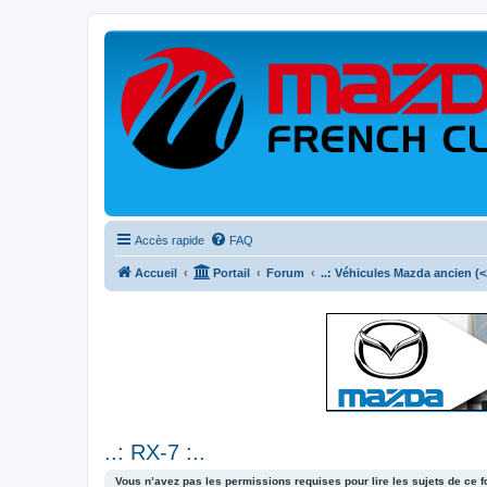
Accès rapide
FAQ
Accueil
Portail
Forum
..: Véhicules Mazda ancien (<2
..: RX-7 :..
Vous n’avez pas les permissions requises pour lire les sujets de ce 