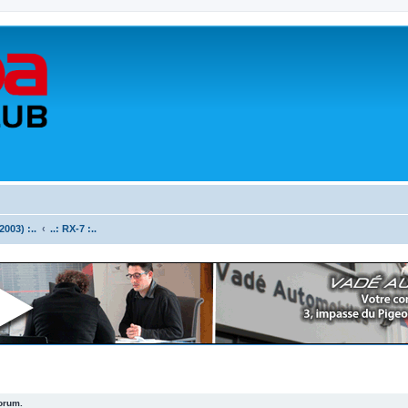
003) :..
..: RX-7 :..
forum.