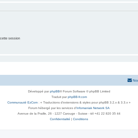
cette session
Nou
Développé par
phpBB
® Forum Software © phpBB Limited
Traduit par
phpBB-fr.com
Communauté EzCom
: « Traductions d'extensions & styles pour phpBB 3.2.x & 3.3.x »
Forum hébergé par les services d’
Infomaniak Network SA
Avenue de la Praille, 26 - 1227 Carouge - Suisse - tél +41 22 820 35 44
Confidentialité
|
Conditions