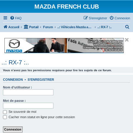
MAZDA FRENCH CLUB
FAQ
S’enregistrer
Connexion
R
Accueil
Portail
Forum
..: Véhicules Mazda ancien (<2003) :..
..: RX-7 :..
e
c
h
e
..: RX-7 :..
r
c
Vous n’avez pas les permissions requises pour lire les sujets de ce forum.
h
CONNEXION
•
S’ENREGISTRER
e
Nom d’utilisateur :
r
Mot de passe :
Se souvenir de moi
Cacher mon statut en ligne pour cette session