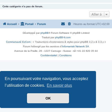
Cette catégorie n’a pas de forum.
Aller à
Accueil
Portail
Forum
Heures au format
UTC+02:00
Développé par
phpBB
® Forum Software © phpBB Limited
Traduit par
phpBB-fr.com
Communauté EzCom
: « Traductions d'extensions & styles pour phpBB 3.2.x & 3.3.x »
Forum hébergé par les services d’
Infomaniak Network SA
Avenue de la Praille, 26 - 1227 Carouge - Suisse - tél +41 22 820 35 44
Confidentialité
|
Conditions
En poursuivant votre navigation, vous acceptez
l’utilisation de cookies.
En savoir plus
OK