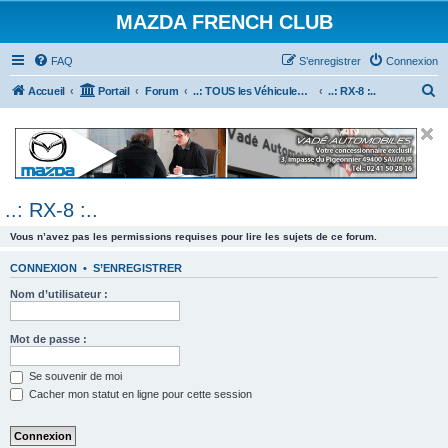
MAZDA FRENCH CLUB
FAQ
S’enregistrer
Connexion
R
Accueil
Portail
Forum
..: TOUS les Véhicules MAZDA :..
..: RX-8 :..
e
c
h
e
..: RX-8 :..
r
c
Vous n’avez pas les permissions requises pour lire les sujets de ce forum.
h
CONNEXION
•
S’ENREGISTRER
e
Nom d’utilisateur :
r
Mot de passe :
Se souvenir de moi
Cacher mon statut en ligne pour cette session