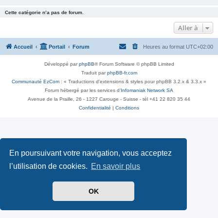
Cette catégorie n’a pas de forum.
Aller à
Accueil
Portail
Forum
Heures au format
UTC+02:00
Développé par
phpBB
® Forum Software © phpBB Limited
Traduit par
phpBB-fr.com
Communauté EzCom
: « Traductions d'extensions & styles pour phpBB 3.2.x & 3.3.x »
Forum hébergé par les services d’
Infomaniak Network SA
Avenue de la Praille, 26 - 1227 Carouge - Suisse - tél +41 22 820 35 44
Confidentialité
|
Conditions
En poursuivant votre navigation, vous acceptez
l’utilisation de cookies.
En savoir plus
OK