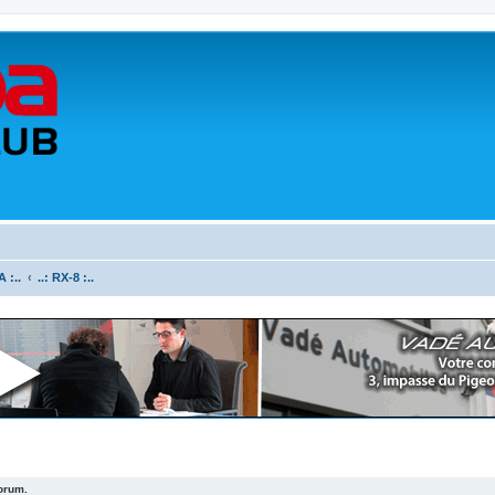
 :..
..: RX-8 :..
forum.