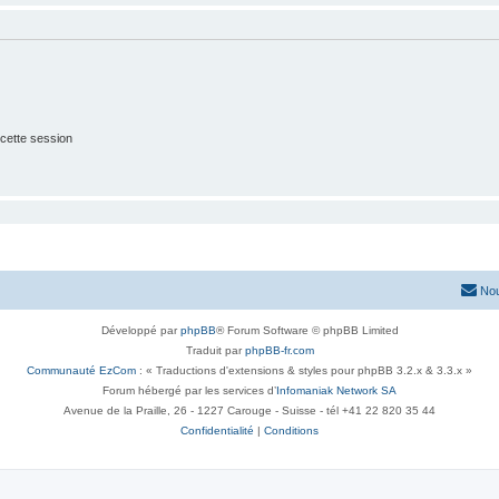
cette session
Nou
Développé par
phpBB
® Forum Software © phpBB Limited
Traduit par
phpBB-fr.com
Communauté EzCom
: « Traductions d'extensions & styles pour phpBB 3.2.x & 3.3.x »
Forum hébergé par les services d’
Infomaniak Network SA
Avenue de la Praille, 26 - 1227 Carouge - Suisse - tél +41 22 820 35 44
Confidentialité
|
Conditions