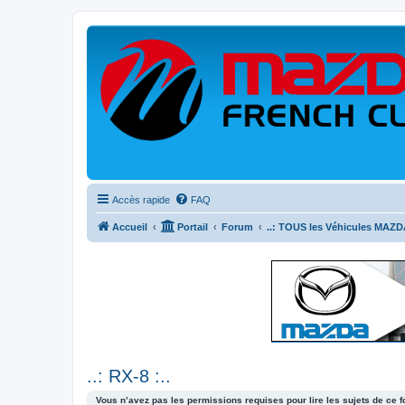
Accès rapide
FAQ
Accueil
Portail
Forum
..: TOUS les Véhicules MAZDA
..: RX-8 :..
Vous n’avez pas les permissions requises pour lire les sujets de ce 