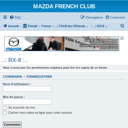
MAZDA FRENCH CLUB
FAQ
S’enregistrer
Connexion
R
Accueil
Portail
Forum
..: TOUS les Véhicules MAZDA :..
..: RX-8 :..
e
c
h
e
..: RX-8 :..
r
c
Vous n’avez pas les permissions requises pour lire les sujets de ce forum.
h
CONNEXION
•
S’ENREGISTRER
e
Nom d’utilisateur :
r
Mot de passe :
Se souvenir de moi
Cacher mon statut en ligne pour cette session