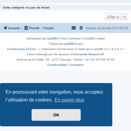
Cette catégorie n’a pas de forum.
Aller à
Accueil
Portail
Forum
Heures au format
UTC+02:00
Développé par
phpBB
® Forum Software © phpBB Limited
Traduit par
phpBB-fr.com
Communauté EzCom
: « Traductions d'extensions & styles pour phpBB 3.2.x & 3.3.x »
Forum hébergé par les services d’
Infomaniak Network SA
Avenue de la Praille, 26 - 1227 Carouge - Suisse - tél +41 22 820 35 44
Confidentialité
|
Conditions
En poursuivant votre navigation, vous acceptez
l’utilisation de cookies.
En savoir plus
OK