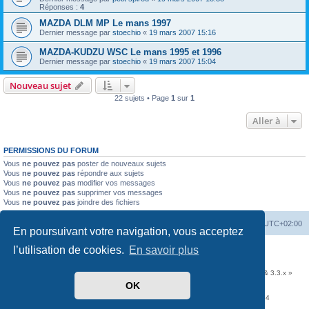
Réponses :
4
MAZDA DLM MP Le mans 1997
Dernier message par
stoechio
«
19 mars 2007 15:16
MAZDA-KUDZU WSC Le mans 1995 et 1996
Dernier message par
stoechio
«
19 mars 2007 15:04
Nouveau sujet
22 sujets • Page
1
sur
1
Aller à
PERMISSIONS DU FORUM
Vous
ne pouvez pas
poster de nouveaux sujets
Vous
ne pouvez pas
répondre aux sujets
Vous
ne pouvez pas
modifier vos messages
Vous
ne pouvez pas
supprimer vos messages
Vous
ne pouvez pas
joindre des fichiers
Accueil
Portail
Forum
Heures au format
UTC+02:00
En poursuivant votre navigation, vous acceptez
Développé par
phpBB
® Forum Software © phpBB Limited
l’utilisation de cookies.
En savoir plus
Traduit par
phpBB-fr.com
Communauté EzCom
: « Traductions d'extensions & styles pour phpBB 3.2.x & 3.3.x »
OK
Forum hébergé par les services d’
Infomaniak Network SA
Avenue de la Praille, 26 - 1227 Carouge - Suisse - tél +41 22 820 35 44