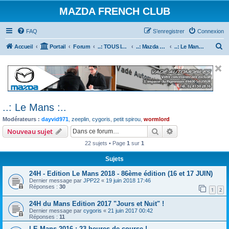
MAZDA FRENCH CLUB
FAQ
S’enregistrer
Connexion
R
Accueil
Portail
Forum
..: TOUS les Véhicules MAZDA :..
..: Mazda en course :..
..: Le Mans :..
e
c
h
e
..: Le Mans :..
r
Modérateurs :
dayvid971
,
zeeplin
,
cygoris
,
petit spirou
,
wormlord
c
Rechercher
Recherche avanc
Nouveau sujet
h
22 sujets • Page
1
sur
1
e
r
Sujets
24H - Edition Le Mans 2018 - 86ème édition (16 et 17 JUIN)
Dernier message par
JPP22
«
19 juin 2018 17:46
Réponses :
30
1
2
24H du Mans Edition 2017 "Jours et Nuit" !
Dernier message par
cygoris
«
21 juin 2017 00:42
Réponses :
11
LE Mans 2016 : 23 heures de course !