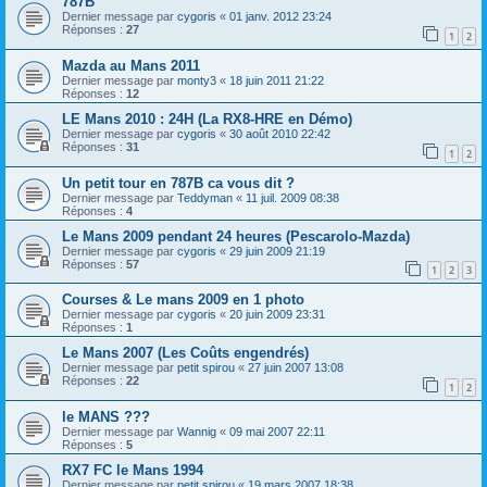
787B
Dernier message par
cygoris
«
01 janv. 2012 23:24
Réponses :
27
1
2
Mazda au Mans 2011
Dernier message par
monty3
«
18 juin 2011 21:22
Réponses :
12
LE Mans 2010 : 24H (La RX8-HRE en Démo)
Dernier message par
cygoris
«
30 août 2010 22:42
Réponses :
31
1
2
Un petit tour en 787B ca vous dit ?
Dernier message par
Teddyman
«
11 juil. 2009 08:38
Réponses :
4
Le Mans 2009 pendant 24 heures (Pescarolo-Mazda)
Dernier message par
cygoris
«
29 juin 2009 21:19
Réponses :
57
1
2
3
Courses & Le mans 2009 en 1 photo
Dernier message par
cygoris
«
20 juin 2009 23:31
Réponses :
1
Le Mans 2007 (Les Coûts engendrés)
Dernier message par
petit spirou
«
27 juin 2007 13:08
Réponses :
22
1
2
le MANS ???
Dernier message par
Wannig
«
09 mai 2007 22:11
Réponses :
5
RX7 FC le Mans 1994
Dernier message par
petit spirou
«
19 mars 2007 18:38