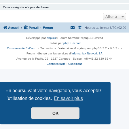
Cette catégorie n’a pas de forum.
Aller à
Accueil
Portail
Forum
Heures au format
UTC+02:00
Développé par
phpBB
® Forum Software © phpBB Limited
Traduit par
phpBB-fr.com
Communauté EzCom
: « Traductions d'extensions & styles pour phpBB 3.2.x & 3.3.x »
Forum hébergé par les services d’
Infomaniak Network SA
Avenue de la Praille, 26 - 1227 Carouge - Suisse - tél +41 22 820 35 44
Confidentialité
|
Conditions
En poursuivant votre navigation, vous acceptez
l’utilisation de cookies.
En savoir plus
OK