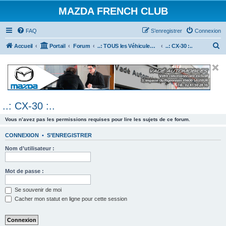
MAZDA FRENCH CLUB
FAQ
S’enregistrer
Connexion
R
Accueil
Portail
Forum
..: TOUS les Véhicules MAZDA :..
..: CX-30 :..
e
c
h
e
..: CX-30 :..
r
c
Vous n’avez pas les permissions requises pour lire les sujets de ce forum.
h
CONNEXION
•
S’ENREGISTRER
e
Nom d’utilisateur :
r
Mot de passe :
Se souvenir de moi
Cacher mon statut en ligne pour cette session