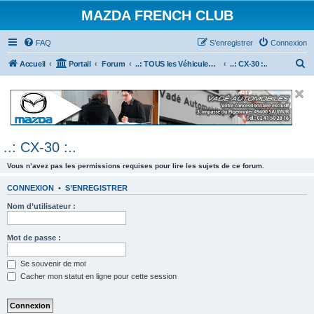
MAZDA FRENCH CLUB
FAQ
S’enregistrer
Connexion
R
Accueil
Portail
Forum
..: TOUS les Véhicules MAZDA :..
..: CX-30 :..
e
c
h
e
..: CX-30 :..
r
c
Vous n’avez pas les permissions requises pour lire les sujets de ce forum.
h
CONNEXION
•
S’ENREGISTRER
e
Nom d’utilisateur :
r
Mot de passe :
Se souvenir de moi
Cacher mon statut en ligne pour cette session