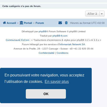
Cette catégorie n’a pas de forum.
Aller à
Accueil
Portail
Forum
Heures au format
UTC+02:00
Développé par
phpBB
® Forum Software © phpBB Limited
Traduit par
phpBB-fr.com
Communauté EzCom
: « Traductions d'extensions & styles pour phpBB 3.2.x & 3.3.x »
Forum hébergé par les services d’
Infomaniak Network SA
Avenue de la Praille, 26 - 1227 Carouge - Suisse - tél +41 22 820 35 44
Confidentialité
|
Conditions
En poursuivant votre navigation, vous acceptez
l’utilisation de cookies.
En savoir plus
OK