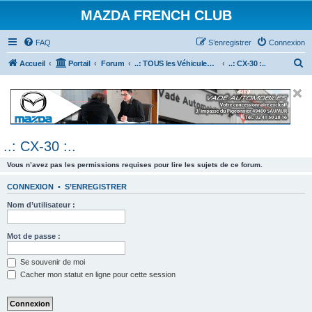
MAZDA FRENCH CLUB
FAQ
S’enregistrer
Connexion
R
Accueil
Portail
Forum
..: TOUS les Véhicules MAZDA :..
..: CX-30 :..
e
c
h
e
..: CX-30 :..
r
c
Vous n’avez pas les permissions requises pour lire les sujets de ce forum.
h
CONNEXION
•
S’ENREGISTRER
e
Nom d’utilisateur :
r
Mot de passe :
Se souvenir de moi
Cacher mon statut en ligne pour cette session