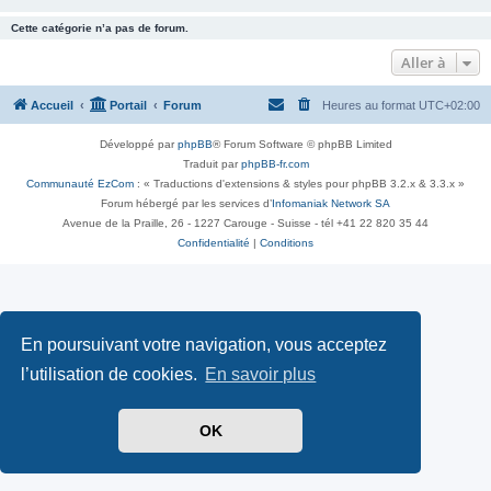
Cette catégorie n’a pas de forum.
Aller à
Accueil
Portail
Forum
Heures au format
UTC+02:00
Développé par
phpBB
® Forum Software © phpBB Limited
Traduit par
phpBB-fr.com
Communauté EzCom
: « Traductions d'extensions & styles pour phpBB 3.2.x & 3.3.x »
Forum hébergé par les services d’
Infomaniak Network SA
Avenue de la Praille, 26 - 1227 Carouge - Suisse - tél +41 22 820 35 44
Confidentialité
|
Conditions
En poursuivant votre navigation, vous acceptez
l’utilisation de cookies.
En savoir plus
OK