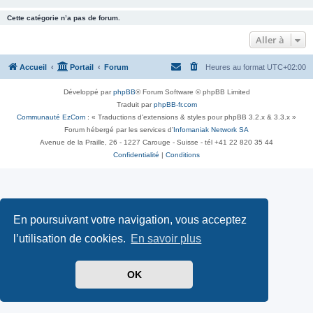
Cette catégorie n’a pas de forum.
Aller à
Accueil
Portail
Forum
Heures au format
UTC+02:00
Développé par
phpBB
® Forum Software © phpBB Limited
Traduit par
phpBB-fr.com
Communauté EzCom
: « Traductions d'extensions & styles pour phpBB 3.2.x & 3.3.x »
Forum hébergé par les services d’
Infomaniak Network SA
Avenue de la Praille, 26 - 1227 Carouge - Suisse - tél +41 22 820 35 44
Confidentialité
|
Conditions
En poursuivant votre navigation, vous acceptez
l’utilisation de cookies.
En savoir plus
OK