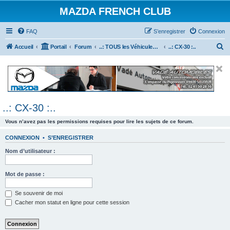
MAZDA FRENCH CLUB
FAQ
S’enregistrer
Connexion
R
Accueil
Portail
Forum
..: TOUS les Véhicules MAZDA :..
..: CX-30 :..
e
c
h
e
..: CX-30 :..
r
c
Vous n’avez pas les permissions requises pour lire les sujets de ce forum.
h
CONNEXION
•
S’ENREGISTRER
e
Nom d’utilisateur :
r
Mot de passe :
Se souvenir de moi
Cacher mon statut en ligne pour cette session