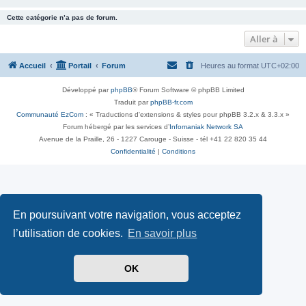
Cette catégorie n’a pas de forum.
Aller à
Accueil
Portail
Forum
Heures au format
UTC+02:00
Développé par
phpBB
® Forum Software © phpBB Limited
Traduit par
phpBB-fr.com
Communauté EzCom
: « Traductions d'extensions & styles pour phpBB 3.2.x & 3.3.x »
Forum hébergé par les services d’
Infomaniak Network SA
Avenue de la Praille, 26 - 1227 Carouge - Suisse - tél +41 22 820 35 44
Confidentialité
|
Conditions
En poursuivant votre navigation, vous acceptez
l’utilisation de cookies.
En savoir plus
OK