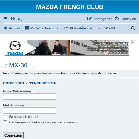
MAZDA FRENCH CLUB
FAQ
S’enregistrer
Connexion
R
Accueil
Portail
Forum
..: TOUS les Véhicules MAZDA :..
..: MX-30 :..
e
c
h
e
..: MX-30 :..
r
c
Vous n’avez pas les permissions requises pour lire les sujets de ce forum.
h
CONNEXION
•
S’ENREGISTRER
e
Nom d’utilisateur :
r
Mot de passe :
Se souvenir de moi
Cacher mon statut en ligne pour cette session