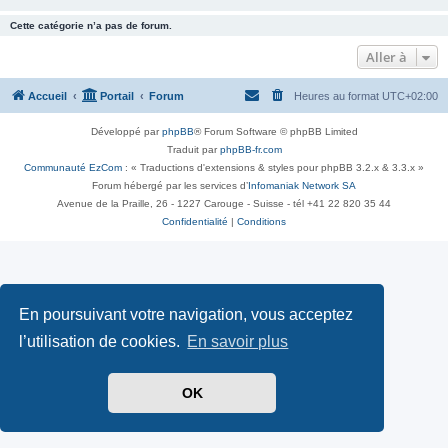
Cette catégorie n’a pas de forum.
Aller à
Accueil
Portail
Forum
Heures au format
UTC+02:00
Développé par
phpBB
® Forum Software © phpBB Limited
Traduit par
phpBB-fr.com
Communauté EzCom
: « Traductions d'extensions & styles pour phpBB 3.2.x & 3.3.x »
Forum hébergé par les services d’
Infomaniak Network SA
Avenue de la Praille, 26 - 1227 Carouge - Suisse - tél +41 22 820 35 44
Confidentialité
|
Conditions
En poursuivant votre navigation, vous acceptez
l’utilisation de cookies.
En savoir plus
OK