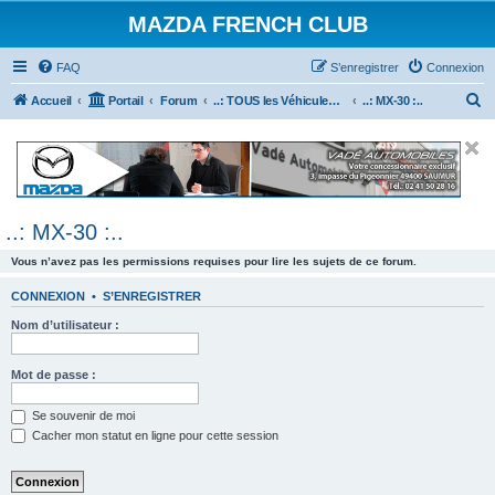
MAZDA FRENCH CLUB
FAQ
S’enregistrer
Connexion
R
Accueil
Portail
Forum
..: TOUS les Véhicules MAZDA :..
..: MX-30 :..
e
c
h
e
..: MX-30 :..
r
c
Vous n’avez pas les permissions requises pour lire les sujets de ce forum.
h
CONNEXION
•
S’ENREGISTRER
e
Nom d’utilisateur :
r
Mot de passe :
Se souvenir de moi
Cacher mon statut en ligne pour cette session