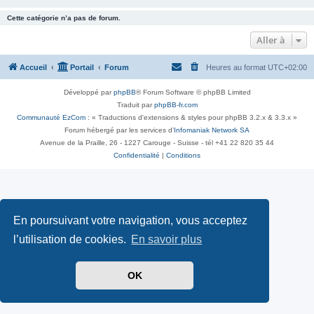
Cette catégorie n’a pas de forum.
Aller à
Accueil
Portail
Forum
Heures au format
UTC+02:00
Développé par
phpBB
® Forum Software © phpBB Limited
Traduit par
phpBB-fr.com
Communauté EzCom
: « Traductions d'extensions & styles pour phpBB 3.2.x & 3.3.x »
Forum hébergé par les services d’
Infomaniak Network SA
Avenue de la Praille, 26 - 1227 Carouge - Suisse - tél +41 22 820 35 44
Confidentialité
|
Conditions
En poursuivant votre navigation, vous acceptez
l’utilisation de cookies.
En savoir plus
OK