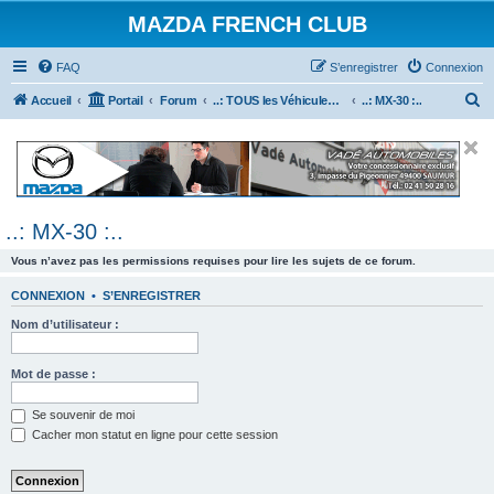
MAZDA FRENCH CLUB
FAQ
S’enregistrer
Connexion
R
Accueil
Portail
Forum
..: TOUS les Véhicules MAZDA :..
..: MX-30 :..
e
c
h
e
..: MX-30 :..
r
c
Vous n’avez pas les permissions requises pour lire les sujets de ce forum.
h
CONNEXION
•
S’ENREGISTRER
e
Nom d’utilisateur :
r
Mot de passe :
Se souvenir de moi
Cacher mon statut en ligne pour cette session