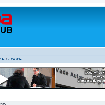
 :..
..: MX-30 :..
forum.