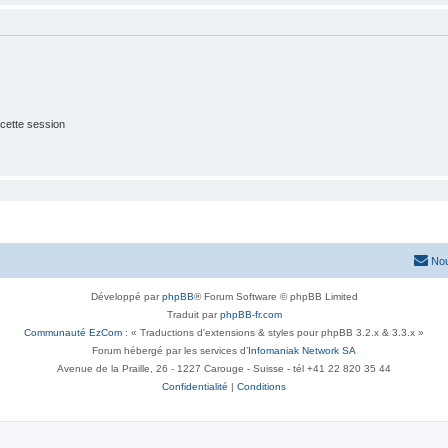
cette session
Nou
Développé par
phpBB
® Forum Software © phpBB Limited
Traduit par
phpBB-fr.com
Communauté EzCom
: « Traductions d'extensions & styles pour phpBB 3.2.x & 3.3.x »
Forum hébergé par les services d’
Infomaniak Network SA
Avenue de la Praille, 26 - 1227 Carouge - Suisse - tél +41 22 820 35 44
Confidentialité
|
Conditions