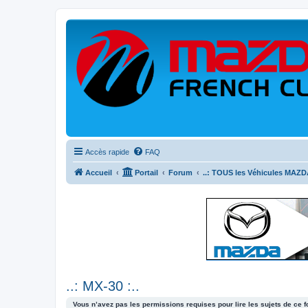
Accès rapide
FAQ
Accueil
Portail
Forum
..: TOUS les Véhicules MAZDA
..: MX-30 :..
Vous n’avez pas les permissions requises pour lire les sujets de ce 