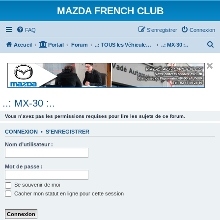
MAZDA FRENCH CLUB
FAQ
S’enregistrer
Connexion
R
Accueil
Portail
Forum
..: TOUS les Véhicules MAZDA :..
..: MX-30 :..
e
c
h
e
..: MX-30 :..
r
c
Vous n’avez pas les permissions requises pour lire les sujets de ce forum.
h
CONNEXION
•
S’ENREGISTRER
e
Nom d’utilisateur :
r
Mot de passe :
Se souvenir de moi
Cacher mon statut en ligne pour cette session