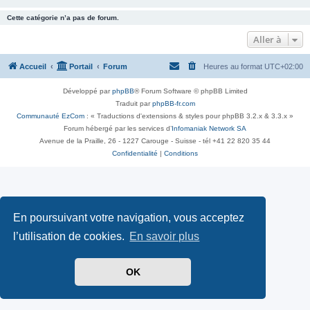
Cette catégorie n’a pas de forum.
Aller à
Accueil
Portail
Forum
Heures au format
UTC+02:00
Développé par
phpBB
® Forum Software © phpBB Limited
Traduit par
phpBB-fr.com
Communauté EzCom
: « Traductions d'extensions & styles pour phpBB 3.2.x & 3.3.x »
Forum hébergé par les services d’
Infomaniak Network SA
Avenue de la Praille, 26 - 1227 Carouge - Suisse - tél +41 22 820 35 44
Confidentialité
|
Conditions
En poursuivant votre navigation, vous acceptez
l’utilisation de cookies.
En savoir plus
OK