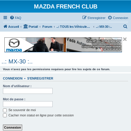
MAZDA FRENCH CLUB
FAQ
S’enregistrer
Connexion
R
Accueil
Portail
Forum
..: TOUS les Véhicules MAZDA :..
..: MX-30 :..
e
c
h
e
..: MX-30 :..
r
c
Vous n’avez pas les permissions requises pour lire les sujets de ce forum.
h
CONNEXION
•
S’ENREGISTRER
e
Nom d’utilisateur :
r
Mot de passe :
Se souvenir de moi
Cacher mon statut en ligne pour cette session