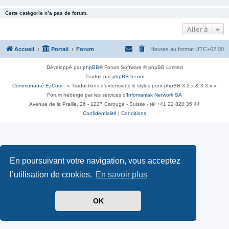
Cette catégorie n’a pas de forum.
Aller à
Accueil
Portail
Forum
Heures au format
UTC+02:00
Développé par
phpBB
® Forum Software © phpBB Limited
Traduit par
phpBB-fr.com
Communauté EzCom
: « Traductions d'extensions & styles pour phpBB 3.2.x & 3.3.x »
Forum hébergé par les services d’
Infomaniak Network SA
Avenue de la Praille, 26 - 1227 Carouge - Suisse - tél +41 22 820 35 44
Confidentialité
|
Conditions
En poursuivant votre navigation, vous acceptez
l’utilisation de cookies.
En savoir plus
OK