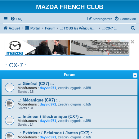
MAZDA FRENCH CLUB
FAQ
S’enregistrer
Connexion
R
Accueil
Portail
Forum
..: TOUS les Véhicules MAZDA :..
..: CX-7 :..
e
c
h
e
..: CX-7 :..
r
c
Forum
h
..: Général (CX7) :..
e
Modérateurs :
dayvid971
,
zeeplin
,
cygoris
,
dJiBi
Sujets :
18
r
..: Mécanique (CX7) :..
Modérateurs :
dayvid971
,
zeeplin
,
cygoris
,
dJiBi
Sujets :
31
..: Intérieur / Electronique (CX7) :..
Modérateurs :
dayvid971
,
zeeplin
,
cygoris
,
dJiBi
Sujets :
14
..: Extérieur / Eclairage / Jantes (CX7) :..
Modérateurs :
dayvid971
,
zeeplin
,
cygoris
,
dJiBi