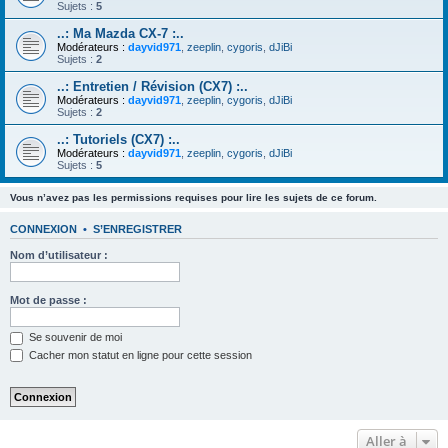
Sujets :
5
..: Ma Mazda CX-7 :..
Modérateurs :
dayvid971
,
zeeplin
,
cygoris
,
dJiBi
Sujets :
2
..: Entretien / Révision (CX7) :..
Modérateurs :
dayvid971
,
zeeplin
,
cygoris
,
dJiBi
Sujets :
2
..: Tutoriels (CX7) :..
Modérateurs :
dayvid971
,
zeeplin
,
cygoris
,
dJiBi
Sujets :
5
Vous n’avez pas les permissions requises pour lire les sujets de ce forum.
CONNEXION
•
S’ENREGISTRER
Nom d’utilisateur :
Mot de passe :
Se souvenir de moi
Cacher mon statut en ligne pour cette session
Aller à