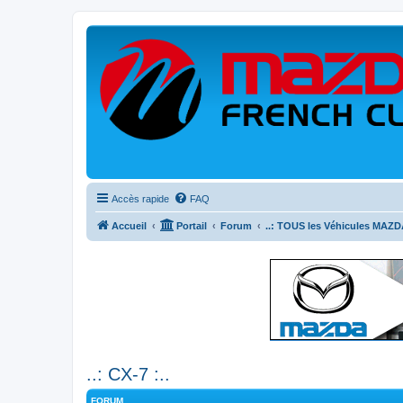
Accès rapide
FAQ
Accueil
Portail
Forum
..: TOUS les Véhicules MAZDA
..: CX-7 :..
FORUM