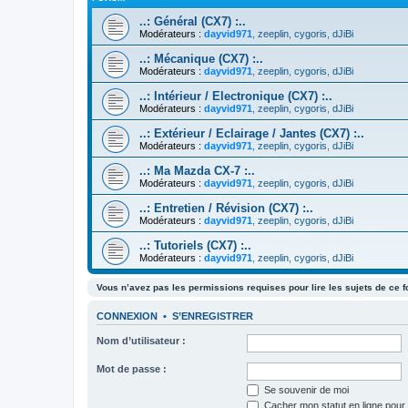
..: Général (CX7) :..
Modérateurs :
dayvid971
,
zeeplin
,
cygoris
,
dJiBi
..: Mécanique (CX7) :..
Modérateurs :
dayvid971
,
zeeplin
,
cygoris
,
dJiBi
..: Intérieur / Electronique (CX7) :..
Modérateurs :
dayvid971
,
zeeplin
,
cygoris
,
dJiBi
..: Extérieur / Eclairage / Jantes (CX7) :..
Modérateurs :
dayvid971
,
zeeplin
,
cygoris
,
dJiBi
..: Ma Mazda CX-7 :..
Modérateurs :
dayvid971
,
zeeplin
,
cygoris
,
dJiBi
..: Entretien / Révision (CX7) :..
Modérateurs :
dayvid971
,
zeeplin
,
cygoris
,
dJiBi
..: Tutoriels (CX7) :..
Modérateurs :
dayvid971
,
zeeplin
,
cygoris
,
dJiBi
Vous n’avez pas les permissions requises pour lire les sujets de ce 
CONNEXION
•
S’ENREGISTRER
Nom d’utilisateur :
Mot de passe :
Se souvenir de moi
Cacher mon statut en ligne pour 