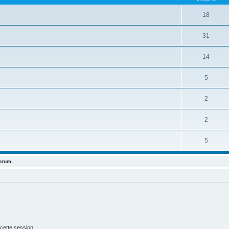
18
31
14
5
2
2
5
forum.
cette session