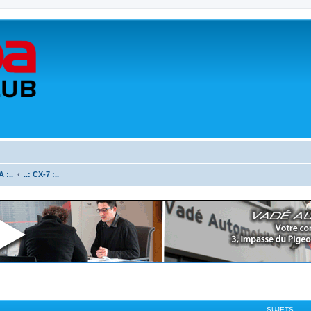
 :..
..: CX-7 :..
SUJETS