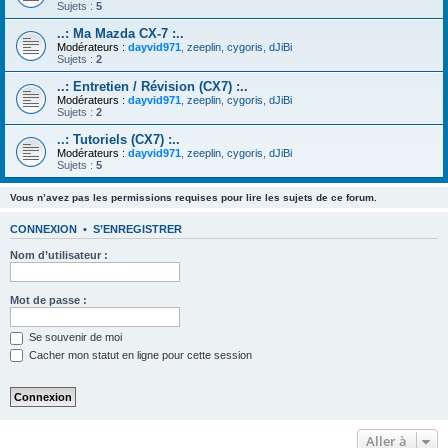
Sujets :
5
..: Ma Mazda CX-7 :..
Modérateurs :
dayvid971
,
zeeplin
,
cygoris
,
dJiBi
Sujets :
2
..: Entretien / Révision (CX7) :..
Modérateurs :
dayvid971
,
zeeplin
,
cygoris
,
dJiBi
Sujets :
2
..: Tutoriels (CX7) :..
Modérateurs :
dayvid971
,
zeeplin
,
cygoris
,
dJiBi
Sujets :
5
Vous n’avez pas les permissions requises pour lire les sujets de ce forum.
CONNEXION
•
S’ENREGISTRER
Nom d’utilisateur :
Mot de passe :
Se souvenir de moi
Cacher mon statut en ligne pour cette session
Aller à