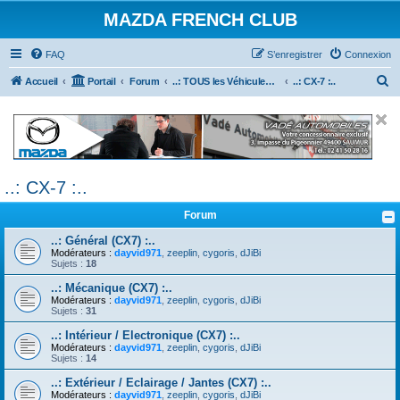
MAZDA FRENCH CLUB
FAQ
S’enregistrer
Connexion
R
Accueil
Portail
Forum
..: TOUS les Véhicules MAZDA :..
..: CX-7 :..
e
c
h
e
..: CX-7 :..
r
c
Forum
h
..: Général (CX7) :..
e
Modérateurs :
dayvid971
,
zeeplin
,
cygoris
,
dJiBi
Sujets :
18
r
..: Mécanique (CX7) :..
Modérateurs :
dayvid971
,
zeeplin
,
cygoris
,
dJiBi
Sujets :
31
..: Intérieur / Electronique (CX7) :..
Modérateurs :
dayvid971
,
zeeplin
,
cygoris
,
dJiBi
Sujets :
14
..: Extérieur / Eclairage / Jantes (CX7) :..
Modérateurs :
dayvid971
,
zeeplin
,
cygoris
,
dJiBi