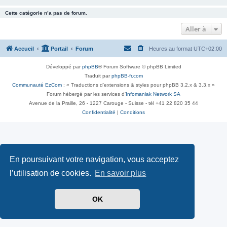
Cette catégorie n’a pas de forum.
Aller à
Accueil
Portail
Forum
Heures au format
UTC+02:00
Développé par
phpBB
® Forum Software © phpBB Limited
Traduit par
phpBB-fr.com
Communauté EzCom
: « Traductions d'extensions & styles pour phpBB 3.2.x & 3.3.x »
Forum hébergé par les services d’
Infomaniak Network SA
Avenue de la Praille, 26 - 1227 Carouge - Suisse - tél +41 22 820 35 44
Confidentialité
|
Conditions
En poursuivant votre navigation, vous acceptez
l’utilisation de cookies.
En savoir plus
OK