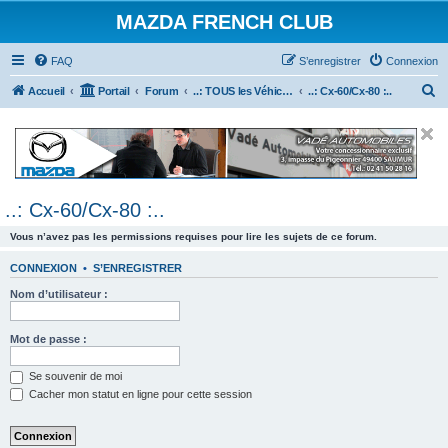
MAZDA FRENCH CLUB
FAQ
S’enregistrer
Connexion
R
Accueil
Portail
Forum
..: TOUS les Véhicules MAZDA :..
..: Cx-60/Cx-80 :..
e
c
h
e
..: Cx-60/Cx-80 :..
r
c
Vous n’avez pas les permissions requises pour lire les sujets de ce forum.
h
CONNEXION
•
S’ENREGISTRER
e
Nom d’utilisateur :
r
Mot de passe :
Se souvenir de moi
Cacher mon statut en ligne pour cette session