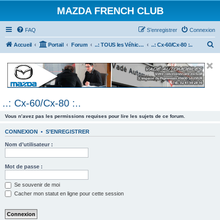
MAZDA FRENCH CLUB
FAQ
S’enregistrer
Connexion
R
Accueil
Portail
Forum
..: TOUS les Véhicules MAZDA :..
..: Cx-60/Cx-80 :..
e
c
h
e
..: Cx-60/Cx-80 :..
r
c
Vous n’avez pas les permissions requises pour lire les sujets de ce forum.
h
CONNEXION
•
S’ENREGISTRER
e
Nom d’utilisateur :
r
Mot de passe :
Se souvenir de moi
Cacher mon statut en ligne pour cette session