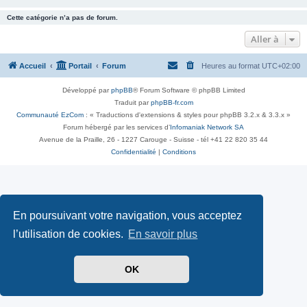
Cette catégorie n’a pas de forum.
Aller à
Accueil
Portail
Forum
Heures au format
UTC+02:00
Développé par
phpBB
® Forum Software © phpBB Limited
Traduit par
phpBB-fr.com
Communauté EzCom
: « Traductions d'extensions & styles pour phpBB 3.2.x & 3.3.x »
Forum hébergé par les services d’
Infomaniak Network SA
Avenue de la Praille, 26 - 1227 Carouge - Suisse - tél +41 22 820 35 44
Confidentialité
|
Conditions
En poursuivant votre navigation, vous acceptez
l’utilisation de cookies.
En savoir plus
OK