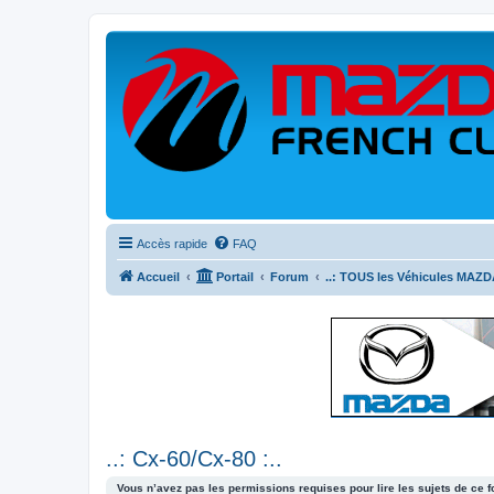
Accès rapide
FAQ
Accueil
Portail
Forum
..: TOUS les Véhicules MAZDA
..: Cx-60/Cx-80 :..
Vous n’avez pas les permissions requises pour lire les sujets de ce 