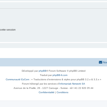
cette session
Nou
Développé par
phpBB
® Forum Software © phpBB Limited
Traduit par
phpBB-fr.com
Communauté EzCom
: « Traductions d'extensions & styles pour phpBB 3.2.x & 3.3.x »
Forum hébergé par les services d’
Infomaniak Network SA
Avenue de la Praille, 26 - 1227 Carouge - Suisse - tél +41 22 820 35 44
Confidentialité
|
Conditions