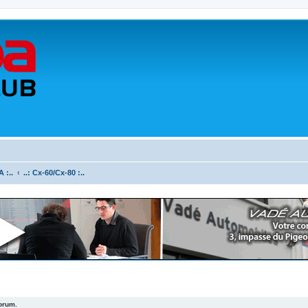
 :..
..: Cx-60/Cx-80 :..
forum.