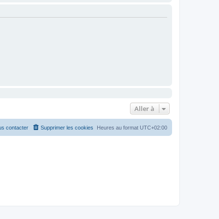
Aller à
s contacter
Supprimer les cookies
Heures au format
UTC+02:00