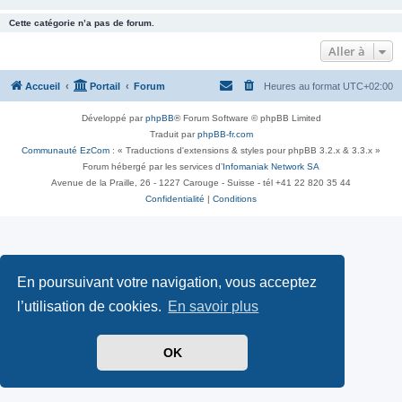
Cette catégorie n’a pas de forum.
Aller à
Accueil
Portail
Forum
Heures au format
UTC+02:00
Développé par
phpBB
® Forum Software © phpBB Limited
Traduit par
phpBB-fr.com
Communauté EzCom
: « Traductions d'extensions & styles pour phpBB 3.2.x & 3.3.x »
Forum hébergé par les services d’
Infomaniak Network SA
Avenue de la Praille, 26 - 1227 Carouge - Suisse - tél +41 22 820 35 44
Confidentialité
|
Conditions
En poursuivant votre navigation, vous acceptez
l’utilisation de cookies.
En savoir plus
OK