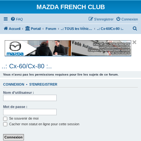
MAZDA FRENCH CLUB
FAQ
S’enregistrer
Connexion
R
Accueil
Portail
Forum
..: TOUS les Véhicules MAZDA :..
..: Cx-60/Cx-80 :..
e
c
h
e
..: Cx-60/Cx-80 :..
r
c
Vous n’avez pas les permissions requises pour lire les sujets de ce forum.
h
CONNEXION
•
S’ENREGISTRER
e
Nom d’utilisateur :
r
Mot de passe :
Se souvenir de moi
Cacher mon statut en ligne pour cette session