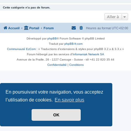
Cette catégorie n’a pas de forum.
Aller à
Accueil
Portail
Forum
Heures au format
UTC+02:00
Développé par
phpBB
® Forum Software © phpBB Limited
Traduit par
phpBB-fr.com
Communauté EzCom
: « Traductions d'extensions & styles pour phpBB 3.2.x & 3.3.x »
Forum hébergé par les services d’
Infomaniak Network SA
Avenue de la Praille, 26 - 1227 Carouge - Suisse - tél +41 22 820 35 44
Confidentialité
|
Conditions
En poursuivant votre navigation, vous acceptez
l’utilisation de cookies.
En savoir plus
OK