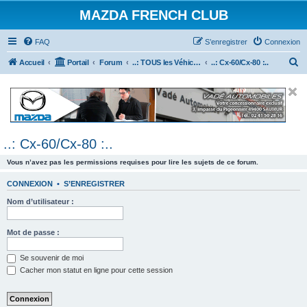
MAZDA FRENCH CLUB
FAQ
S’enregistrer
Connexion
R
Accueil
Portail
Forum
..: TOUS les Véhicules MAZDA :..
..: Cx-60/Cx-80 :..
e
c
h
e
..: Cx-60/Cx-80 :..
r
c
Vous n’avez pas les permissions requises pour lire les sujets de ce forum.
h
CONNEXION
•
S’ENREGISTRER
e
Nom d’utilisateur :
r
Mot de passe :
Se souvenir de moi
Cacher mon statut en ligne pour cette session