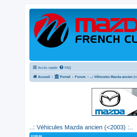
Accès rapide
FAQ
Accueil
Portail
Forum
..: Véhicules Mazda ancien (<2
..: Véhicules Mazda ancien (<2003) :..
FORUM