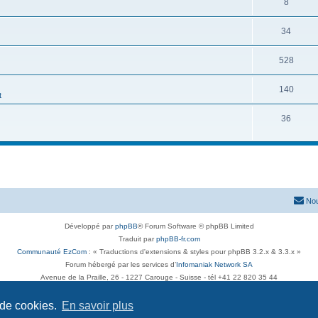
8
34
528
140
t
36
Nou
Développé par
phpBB
® Forum Software © phpBB Limited
Traduit par
phpBB-fr.com
Communauté EzCom
: « Traductions d'extensions & styles pour phpBB 3.2.x & 3.3.x »
Forum hébergé par les services d’
Infomaniak Network SA
Avenue de la Praille, 26 - 1227 Carouge - Suisse - tél +41 22 820 35 44
Confidentialité
|
Conditions
 de cookies.
En savoir plus