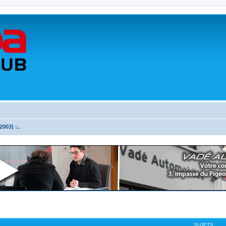
003) :..
SUJETS