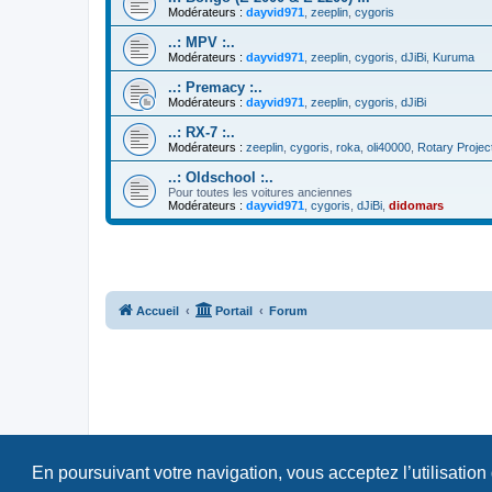
Modérateurs :
dayvid971
,
zeeplin
,
cygoris
..: MPV :..
Modérateurs :
dayvid971
,
zeeplin
,
cygoris
,
dJiBi
,
Kuruma
..: Premacy :..
Modérateurs :
dayvid971
,
zeeplin
,
cygoris
,
dJiBi
..: RX-7 :..
Modérateurs :
zeeplin
,
cygoris
,
roka
,
oli40000
,
Rotary Projec
..: Oldschool :..
Pour toutes les voitures anciennes
Modérateurs :
dayvid971
,
cygoris
,
dJiBi
,
didomars
Accueil
Portail
Forum
En poursuivant votre navigation, vous acceptez l’utilisation