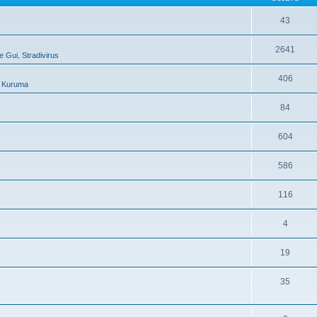
43
2641
e Gui
,
Stradivirus
406
,
Kuruma
84
604
586
116
4
19
35