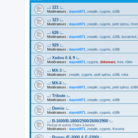
..: 121 :..
Modérateurs :
dayvid971
,
zeeplin
,
cygoris
,
dJiBi
..: 323 :..
Modérateurs :
dayvid971
,
zeeplin
,
cygoris
,
petit spirou
,
Oncl
..: 626 :..
Modérateurs :
dayvid971
,
zeeplin
,
cygoris
,
dJiBi
,
ducatmick
..: 929 :..
Modérateurs :
dayvid971
,
zeeplin
,
cygoris
,
dJiBi
..: Xedos 6 & 9 :..
Modérateurs :
dayvid971
,
cygoris
,
didomars
,
fred
,
r0bin
..: MX-3 :..
Modérateurs :
zeeplin
,
cygoris
,
petit spirou
,
dJiBi
,
roka
..: MX-6 :..
Modérateurs :
dayvid971
,
zeeplin
,
cygoris
,
petit spirou
,
dJiBi
..: Tribute :..
Modérateurs :
dayvid971
,
zeeplin
,
cygoris
,
dJiBi
..: Demio :..
Modérateurs :
dayvid971
,
zeeplin
,
cygoris
,
dJiBi
..: B-1600/B-1800/2500/2600/2900 :..
Pickup et autres Chars à benne
Modérateurs :
dayvid971
,
zeeplin
,
cygoris
,
Kuruma
..: Bongo (E-2000 & E-2200) :..