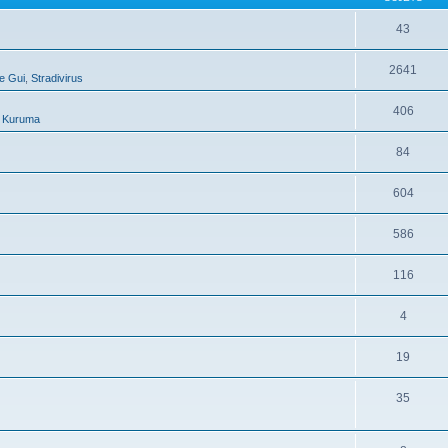
43
2641
e Gui
,
Stradivirus
406
,
Kuruma
84
604
586
116
4
19
35