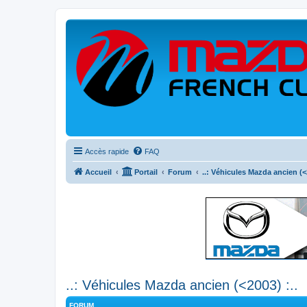
Accès rapide
FAQ
Accueil
Portail
Forum
..: Véhicules Mazda ancien (<2
..: Véhicules Mazda ancien (<2003) :..
FORUM