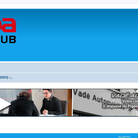
003) :..
SUJETS