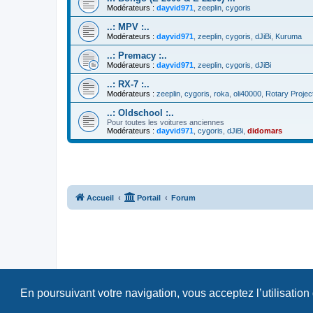
Modérateurs :
dayvid971
,
zeeplin
,
cygoris
..: MPV :..
Modérateurs :
dayvid971
,
zeeplin
,
cygoris
,
dJiBi
,
Kuruma
..: Premacy :..
Modérateurs :
dayvid971
,
zeeplin
,
cygoris
,
dJiBi
..: RX-7 :..
Modérateurs :
zeeplin
,
cygoris
,
roka
,
oli40000
,
Rotary Projec
..: Oldschool :..
Pour toutes les voitures anciennes
Modérateurs :
dayvid971
,
cygoris
,
dJiBi
,
didomars
Accueil
Portail
Forum
En poursuivant votre navigation, vous acceptez l’utilisation