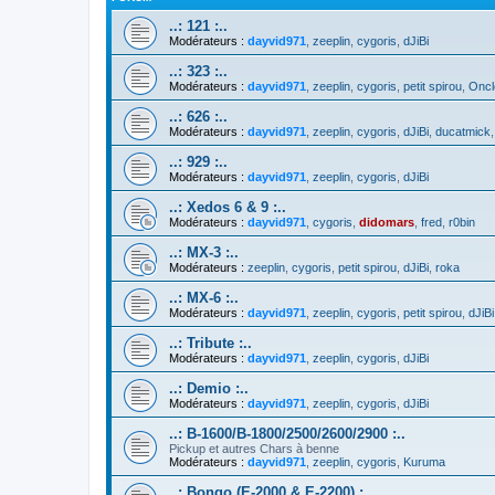
..: 121 :..
Modérateurs :
dayvid971
,
zeeplin
,
cygoris
,
dJiBi
..: 323 :..
Modérateurs :
dayvid971
,
zeeplin
,
cygoris
,
petit spirou
,
Oncl
..: 626 :..
Modérateurs :
dayvid971
,
zeeplin
,
cygoris
,
dJiBi
,
ducatmick
..: 929 :..
Modérateurs :
dayvid971
,
zeeplin
,
cygoris
,
dJiBi
..: Xedos 6 & 9 :..
Modérateurs :
dayvid971
,
cygoris
,
didomars
,
fred
,
r0bin
..: MX-3 :..
Modérateurs :
zeeplin
,
cygoris
,
petit spirou
,
dJiBi
,
roka
..: MX-6 :..
Modérateurs :
dayvid971
,
zeeplin
,
cygoris
,
petit spirou
,
dJiBi
..: Tribute :..
Modérateurs :
dayvid971
,
zeeplin
,
cygoris
,
dJiBi
..: Demio :..
Modérateurs :
dayvid971
,
zeeplin
,
cygoris
,
dJiBi
..: B-1600/B-1800/2500/2600/2900 :..
Pickup et autres Chars à benne
Modérateurs :
dayvid971
,
zeeplin
,
cygoris
,
Kuruma
..: Bongo (E-2000 & E-2200) :..