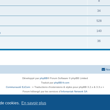
8
34
528
140
t
36
Nou
Développé par
phpBB
® Forum Software © phpBB Limited
Traduit par
phpBB-fr.com
Communauté EzCom
: « Traductions d'extensions & styles pour phpBB 3.2.x & 3.3.x »
Forum hébergé par les services d’
Infomaniak Network SA
Avenue de la Praille, 26 - 1227 Carouge - Suisse - tél +41 22 820 35 44
Confidentialité
|
Conditions
 de cookies.
En savoir plus