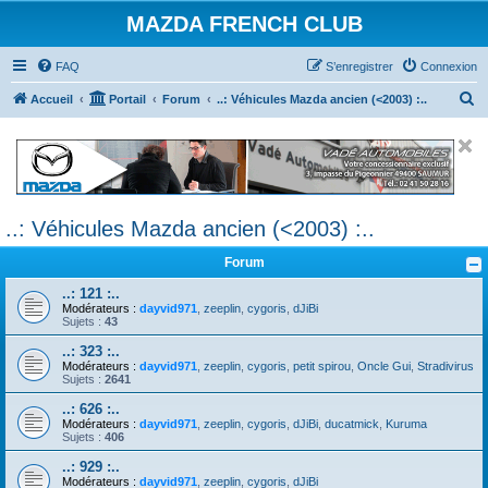
MAZDA FRENCH CLUB
FAQ
S’enregistrer
Connexion
R
Accueil
Portail
Forum
..: Véhicules Mazda ancien (<2003) :..
e
c
h
e
..: Véhicules Mazda ancien (<2003) :..
r
c
Forum
h
..: 121 :..
e
Modérateurs :
dayvid971
,
zeeplin
,
cygoris
,
dJiBi
Sujets :
43
r
..: 323 :..
Modérateurs :
dayvid971
,
zeeplin
,
cygoris
,
petit spirou
,
Oncle Gui
,
Stradivirus
Sujets :
2641
..: 626 :..
Modérateurs :
dayvid971
,
zeeplin
,
cygoris
,
dJiBi
,
ducatmick
,
Kuruma
Sujets :
406
..: 929 :..
Modérateurs :
dayvid971
,
zeeplin
,
cygoris
,
dJiBi