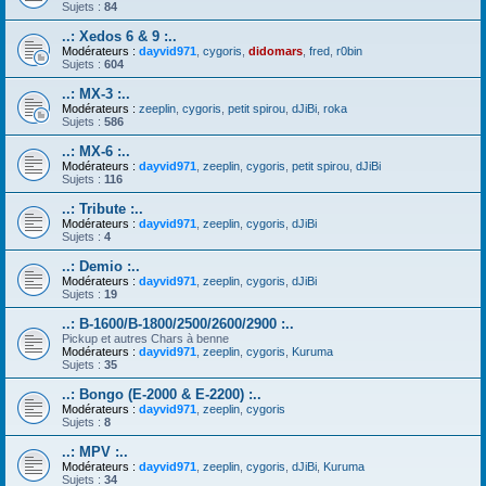
Sujets :
84
..: Xedos 6 & 9 :..
Modérateurs :
dayvid971
,
cygoris
,
didomars
,
fred
,
r0bin
Sujets :
604
..: MX-3 :..
Modérateurs :
zeeplin
,
cygoris
,
petit spirou
,
dJiBi
,
roka
Sujets :
586
..: MX-6 :..
Modérateurs :
dayvid971
,
zeeplin
,
cygoris
,
petit spirou
,
dJiBi
Sujets :
116
..: Tribute :..
Modérateurs :
dayvid971
,
zeeplin
,
cygoris
,
dJiBi
Sujets :
4
..: Demio :..
Modérateurs :
dayvid971
,
zeeplin
,
cygoris
,
dJiBi
Sujets :
19
..: B-1600/B-1800/2500/2600/2900 :..
Pickup et autres Chars à benne
Modérateurs :
dayvid971
,
zeeplin
,
cygoris
,
Kuruma
Sujets :
35
..: Bongo (E-2000 & E-2200) :..
Modérateurs :
dayvid971
,
zeeplin
,
cygoris
Sujets :
8
..: MPV :..
Modérateurs :
dayvid971
,
zeeplin
,
cygoris
,
dJiBi
,
Kuruma
Sujets :
34