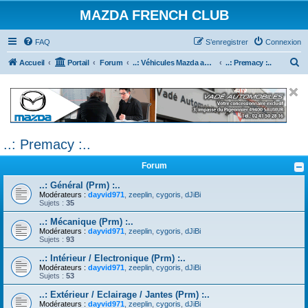
MAZDA FRENCH CLUB
FAQ
S’enregistrer
Connexion
R
Accueil
Portail
Forum
..: Véhicules Mazda ancien (<2003) :..
..: Premacy :..
e
c
h
e
..: Premacy :..
r
c
Forum
h
..: Général (Prm) :..
e
Modérateurs :
dayvid971
,
zeeplin
,
cygoris
,
dJiBi
Sujets :
35
r
..: Mécanique (Prm) :..
Modérateurs :
dayvid971
,
zeeplin
,
cygoris
,
dJiBi
Sujets :
93
..: Intérieur / Electronique (Prm) :..
Modérateurs :
dayvid971
,
zeeplin
,
cygoris
,
dJiBi
Sujets :
53
..: Extérieur / Eclairage / Jantes (Prm) :..
Modérateurs :
dayvid971
,
zeeplin
,
cygoris
,
dJiBi