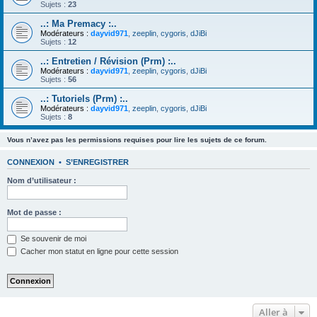
Sujets :
23
..: Ma Premacy :..
Modérateurs :
dayvid971
,
zeeplin
,
cygoris
,
dJiBi
Sujets :
12
..: Entretien / Révision (Prm) :..
Modérateurs :
dayvid971
,
zeeplin
,
cygoris
,
dJiBi
Sujets :
56
..: Tutoriels (Prm) :..
Modérateurs :
dayvid971
,
zeeplin
,
cygoris
,
dJiBi
Sujets :
8
Vous n’avez pas les permissions requises pour lire les sujets de ce forum.
CONNEXION
•
S’ENREGISTRER
Nom d’utilisateur :
Mot de passe :
Se souvenir de moi
Cacher mon statut en ligne pour cette session
Aller à