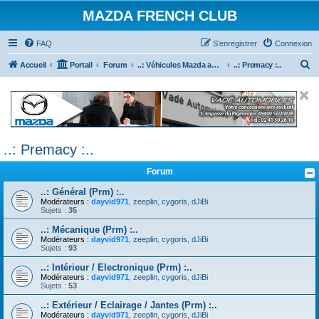
MAZDA FRENCH CLUB
FAQ
S’enregistrer
Connexion
R
Accueil
Portail
Forum
..: Véhicules Mazda ancien (<2003) :..
..: Premacy :..
e
c
h
e
..: Premacy :..
r
c
Forum
h
..: Général (Prm) :..
e
Modérateurs :
dayvid971
,
zeeplin
,
cygoris
,
dJiBi
Sujets :
35
r
..: Mécanique (Prm) :..
Modérateurs :
dayvid971
,
zeeplin
,
cygoris
,
dJiBi
Sujets :
93
..: Intérieur / Electronique (Prm) :..
Modérateurs :
dayvid971
,
zeeplin
,
cygoris
,
dJiBi
Sujets :
53
..: Extérieur / Eclairage / Jantes (Prm) :..
Modérateurs :
dayvid971
,
zeeplin
,
cygoris
,
dJiBi