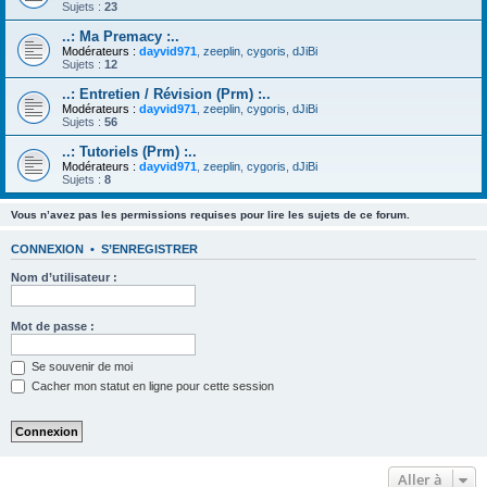
Sujets :
23
..: Ma Premacy :..
Modérateurs :
dayvid971
,
zeeplin
,
cygoris
,
dJiBi
Sujets :
12
..: Entretien / Révision (Prm) :..
Modérateurs :
dayvid971
,
zeeplin
,
cygoris
,
dJiBi
Sujets :
56
..: Tutoriels (Prm) :..
Modérateurs :
dayvid971
,
zeeplin
,
cygoris
,
dJiBi
Sujets :
8
Vous n’avez pas les permissions requises pour lire les sujets de ce forum.
CONNEXION
•
S’ENREGISTRER
Nom d’utilisateur :
Mot de passe :
Se souvenir de moi
Cacher mon statut en ligne pour cette session
Aller à