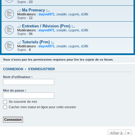
Sujets :
23
..: Ma Premacy :..
Modérateurs :
dayvid971
,
zeeplin
,
cygoris
,
dJiBi
Sujets :
12
..: Entretien / Révision (Prm) :..
Modérateurs :
dayvid971
,
zeeplin
,
cygoris
,
dJiBi
Sujets :
56
..: Tutoriels (Prm) :..
Modérateurs :
dayvid971
,
zeeplin
,
cygoris
,
dJiBi
Sujets :
8
Vous n’avez pas les permissions requises pour lire les sujets de ce forum.
CONNEXION
•
S’ENREGISTRER
Nom d’utilisateur :
Mot de passe :
Se souvenir de moi
Cacher mon statut en ligne pour cette session
Aller à