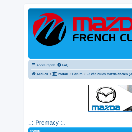
Accès rapide
FAQ
Accueil
Portail
Forum
..: Véhicules Mazda ancien (<2
..: Premacy :..
FORUM