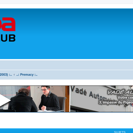
003) :..
..: Premacy :..
SUJETS