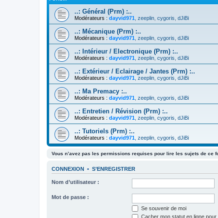
..: Général (Prm) :..
Modérateurs :
dayvid971
,
zeeplin
,
cygoris
,
dJiBi
..: Mécanique (Prm) :..
Modérateurs :
dayvid971
,
zeeplin
,
cygoris
,
dJiBi
..: Intérieur / Electronique (Prm) :..
Modérateurs :
dayvid971
,
zeeplin
,
cygoris
,
dJiBi
..: Extérieur / Eclairage / Jantes (Prm) :..
Modérateurs :
dayvid971
,
zeeplin
,
cygoris
,
dJiBi
..: Ma Premacy :..
Modérateurs :
dayvid971
,
zeeplin
,
cygoris
,
dJiBi
..: Entretien / Révision (Prm) :..
Modérateurs :
dayvid971
,
zeeplin
,
cygoris
,
dJiBi
..: Tutoriels (Prm) :..
Modérateurs :
dayvid971
,
zeeplin
,
cygoris
,
dJiBi
Vous n’avez pas les permissions requises pour lire les sujets de ce 
CONNEXION
•
S’ENREGISTRER
Nom d’utilisateur :
Mot de passe :
Se souvenir de moi
Cacher mon statut en ligne pour 