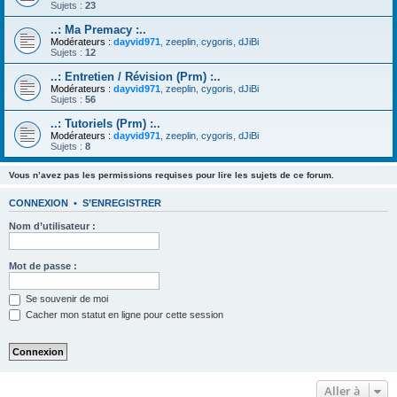
Sujets :
23
..: Ma Premacy :..
Modérateurs :
dayvid971
,
zeeplin
,
cygoris
,
dJiBi
Sujets :
12
..: Entretien / Révision (Prm) :..
Modérateurs :
dayvid971
,
zeeplin
,
cygoris
,
dJiBi
Sujets :
56
..: Tutoriels (Prm) :..
Modérateurs :
dayvid971
,
zeeplin
,
cygoris
,
dJiBi
Sujets :
8
Vous n’avez pas les permissions requises pour lire les sujets de ce forum.
CONNEXION
•
S’ENREGISTRER
Nom d’utilisateur :
Mot de passe :
Se souvenir de moi
Cacher mon statut en ligne pour cette session
Aller à