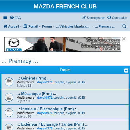
MAZDA FRENCH CLUB
FAQ
S’enregistrer
Connexion
R
Accueil
Portail
Forum
..: Véhicules Mazda ancien (<2003) :..
..: Premacy :..
e
c
h
e
..: Premacy :..
r
c
Forum
h
..: Général (Prm) :..
e
Modérateurs :
dayvid971
,
zeeplin
,
cygoris
,
dJiBi
Sujets :
35
r
..: Mécanique (Prm) :..
Modérateurs :
dayvid971
,
zeeplin
,
cygoris
,
dJiBi
Sujets :
93
..: Intérieur / Electronique (Prm) :..
Modérateurs :
dayvid971
,
zeeplin
,
cygoris
,
dJiBi
Sujets :
53
..: Extérieur / Eclairage / Jantes (Prm) :..
Modérateurs :
dayvid971
,
zeeplin
,
cygoris
,
dJiBi