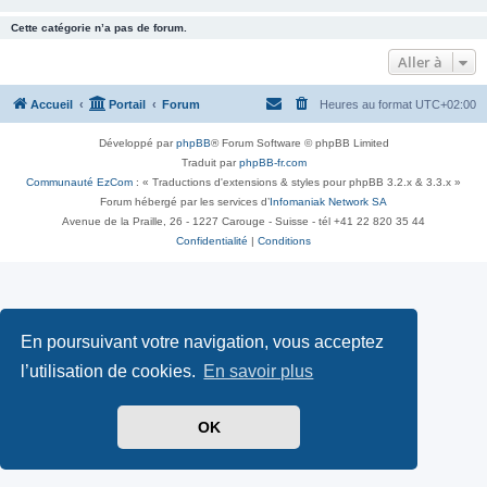
Cette catégorie n’a pas de forum.
Aller à
Accueil
Portail
Forum
Heures au format
UTC+02:00
Développé par
phpBB
® Forum Software © phpBB Limited
Traduit par
phpBB-fr.com
Communauté EzCom
: « Traductions d'extensions & styles pour phpBB 3.2.x & 3.3.x »
Forum hébergé par les services d’
Infomaniak Network SA
Avenue de la Praille, 26 - 1227 Carouge - Suisse - tél +41 22 820 35 44
Confidentialité
|
Conditions
En poursuivant votre navigation, vous acceptez
l’utilisation de cookies.
En savoir plus
OK