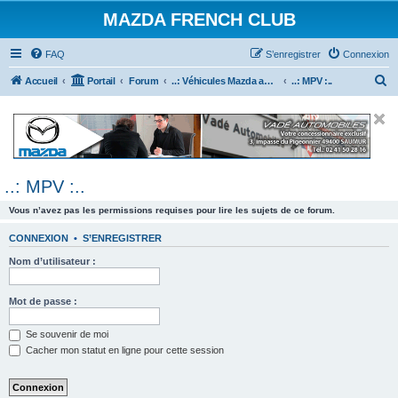
MAZDA FRENCH CLUB
FAQ
S’enregistrer
Connexion
R
Accueil
Portail
Forum
..: Véhicules Mazda ancien (<2003) :..
..: MPV :..
e
c
h
e
..: MPV :..
r
c
Vous n’avez pas les permissions requises pour lire les sujets de ce forum.
h
CONNEXION
•
S’ENREGISTRER
e
Nom d’utilisateur :
r
Mot de passe :
Se souvenir de moi
Cacher mon statut en ligne pour cette session