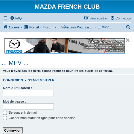
MAZDA FRENCH CLUB
FAQ
S’enregistrer
Connexion
R
Accueil
Portail
Forum
..: Véhicules Mazda ancien (<2003) :..
..: MPV :..
e
c
h
e
..: MPV :..
r
c
Vous n’avez pas les permissions requises pour lire les sujets de ce forum.
h
CONNEXION
•
S’ENREGISTRER
e
Nom d’utilisateur :
r
Mot de passe :
Se souvenir de moi
Cacher mon statut en ligne pour cette session