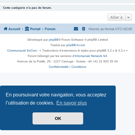
Cette catégorie n’a pas de forum.
Aller à
Accueil
Portail
Forum
Heures au format
UTC+02:00
Développé par
phpBB
® Forum Software © phpBB Limited
Traduit par
phpBB-fr.com
Communauté EzCom
: « Traductions d'extensions & styles pour phpBB 3.2.x & 3.3.x »
Forum hébergé par les services d’
Infomaniak Network SA
Avenue de la Praille, 26 - 1227 Carouge - Suisse - tél +41 22 820 35 44
Confidentialité
|
Conditions
En poursuivant votre navigation, vous acceptez
l’utilisation de cookies.
En savoir plus
OK