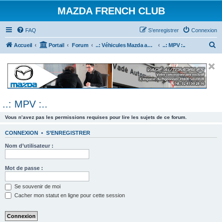
MAZDA FRENCH CLUB
FAQ
S’enregistrer
Connexion
R
Accueil
Portail
Forum
..: Véhicules Mazda ancien (<2003) :..
..: MPV :..
e
c
h
e
..: MPV :..
r
c
Vous n’avez pas les permissions requises pour lire les sujets de ce forum.
h
CONNEXION
•
S’ENREGISTRER
e
Nom d’utilisateur :
r
Mot de passe :
Se souvenir de moi
Cacher mon statut en ligne pour cette session