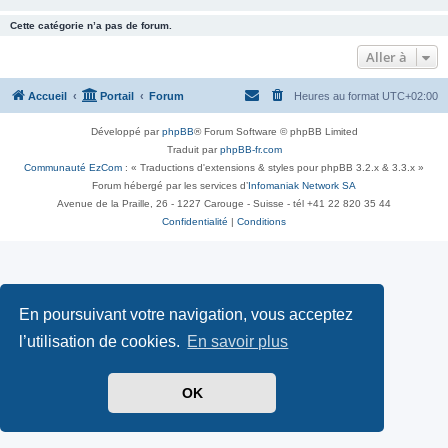
Cette catégorie n’a pas de forum.
Aller à
Accueil
Portail
Forum
Heures au format
UTC+02:00
Développé par
phpBB
® Forum Software © phpBB Limited
Traduit par
phpBB-fr.com
Communauté EzCom
: « Traductions d'extensions & styles pour phpBB 3.2.x & 3.3.x »
Forum hébergé par les services d’
Infomaniak Network SA
Avenue de la Praille, 26 - 1227 Carouge - Suisse - tél +41 22 820 35 44
Confidentialité
|
Conditions
En poursuivant votre navigation, vous acceptez
l’utilisation de cookies.
En savoir plus
OK